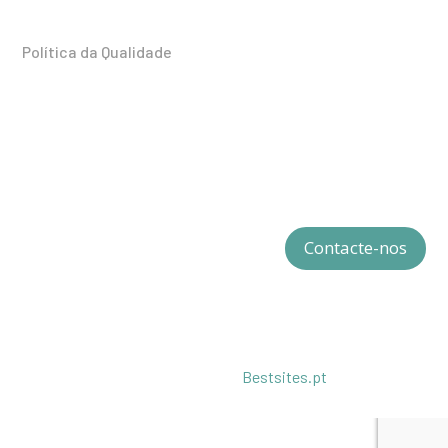
Portugal
Política da Qualidade
Redes Sociais
Contacte-nos
© All4Compliance. Todos os direitos reservados.
Desenvolvido por
Bestsites.pt