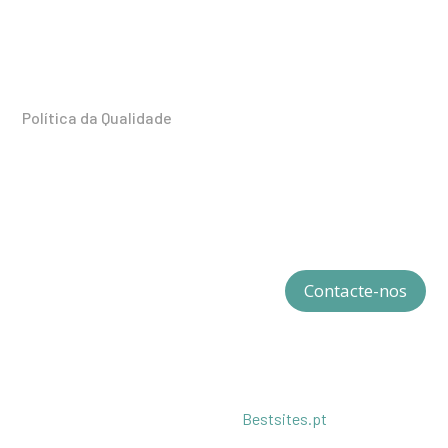
Biocant Park | Núcleo 04 Lote 2 |
3060-197 Cantanhede
Portugal
Política da Qualidade
Redes Sociais
Contacte-nos
© All4Compliance. Todos os direitos reservados.
Desenvolvido por
Bestsites.pt