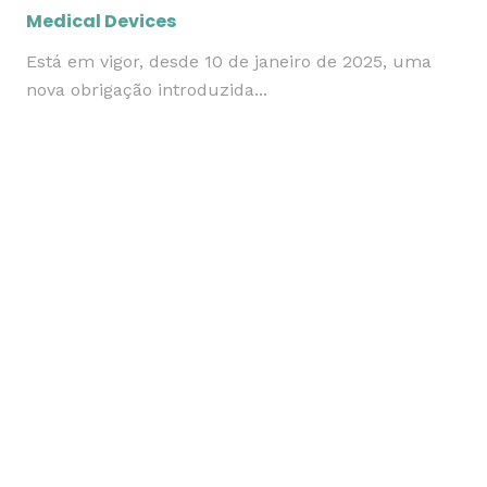
Medical Devices
Está em vigor, desde 10 de janeiro de 2025, uma
nova obrigação introduzida...
Política de Privacidade
|
Política de Cookies
|
Termos e
Condições
|
Centro de Arbitragem
|
Livro de
Reclamações
Morada